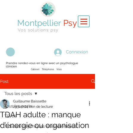
Montpellier
Psy
Vos solutions psy
Connexion
Prendre rendez-vous en ligne avec un psychologue
clinicien
Cabinet Téléphone Visio
Post
Tous les posts
Guillaume Baissette
Tous les posts
29 juin
24 min de lecture
TDAH adulte : manque
TDAH
d’énergie ou organisation
Troubles psychiques et santé mental