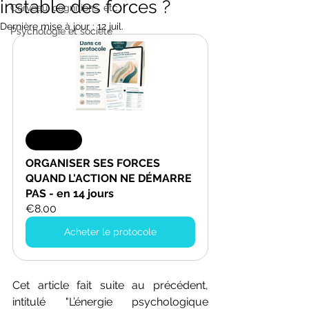
instable des forces ?
Cerveau, cognitions, etc.
Dernière mise à jour :
12 juil.
Psychologie et société
Nouveau
ORGANISER SES FORCES 
QUAND L'ACTION NE DÉMARRE 
PAS - en 14 jours
€8.00
Acheter le protocole
Cet article fait suite au précédent, 
intitulé "
L’énergie psychologique 