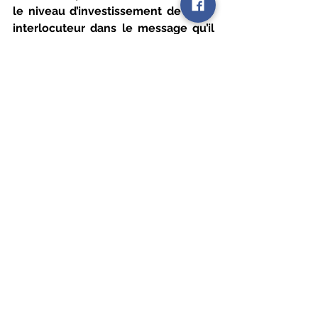
le niveau d’investissement de votre 
interlocuteur dans le message qu’il 
défend pour appréhender le coût 
que cela représenterait pour lui de 
changer d’avis
.
Différencier une théorie du complot 
d'un vrai complot
Comment faire la différence entre 
une théorie du complot et un vrai 
complot ? 
Le mille-feuille argumentatif fait 
passer une accumulation d’indices, 
souvent des coïncidences, pour des 
preuves
. Le temps pris pour contre-
argumenter fait le jeu de la théorie 
complotiste qui peut être considérée 