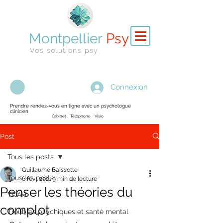
Montpellier
Psy
Vos solutions psy
Connexion
Prendre rendez-vous en ligne avec un psychologue
clinicien
Cabinet Téléphone Visio
Post
Tous les posts
Guillaume Baissette
Tous les posts
6 févr. 2021
9 min de lecture
Penser les théories du
TDAH
complot
Troubles psychiques et santé mental