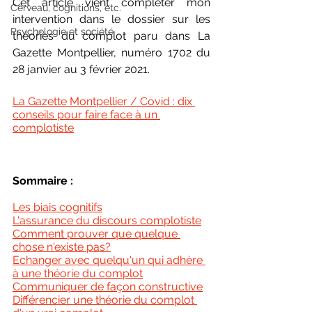
Cet article vient compléter mon 
Cerveau, cognitions, etc.
intervention dans le dossier sur les 
Psychologie et société
théories du complot paru dans La 
Gazette Montpellier, numéro 1702 du 
28 janvier au 3 février 2021.
La Gazette Montpellier / Covid : dix 
conseils pour faire face à un 
complotiste
Sommaire :
Les biais cognitifs
L'assurance du discours complotiste
Comment prouver que quelque 
chose n'existe pas?
Echanger avec quelqu'un qui adhère 
à une théorie du complot
Communiquer de façon constructive
Différencier une théorie du complot 