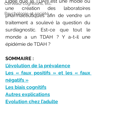
L’idée que le TDAH est une mode ou 
Cerveau, cognitions, etc.
une création des laboratoires 
Psychologie et société
pharmaceutiques afin de vendre un 
traitement a soulevé la question du 
surdiagnostic. Est-ce que tout le 
monde a un TDAH ? Y a-t-il une 
épidémie de TDAH ?
SOMMAIRE :
L’évolution de la prévalence
Les « faux positifs » et les « faux 
négatifs »
Les biais cognitifs
Autres explications
Evolution chez l’adulte