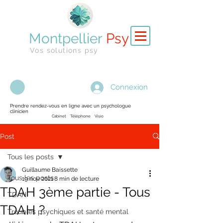
Montpellier
Psy
Vos solutions psy
Connexion
Prendre rendez-vous en ligne avec un psychologue
clinicien
Cabinet Téléphone Visio
Post
Tous les posts
Guillaume Baissette
Tous les posts
19 nov. 2021
8 min de lecture
TDAH 3ème partie - Tous
TDAH
TDAH ?
Troubles psychiques et santé mental