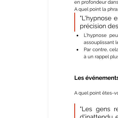
en profondeur dans
A quel point la ph
"L'hypnose es
précision des
L'hypnose peu
assouplissant l
Par contre, cel
à un rappel plu
Les événements
A quel point êtes-v
"Les gens r
d'inattendu 