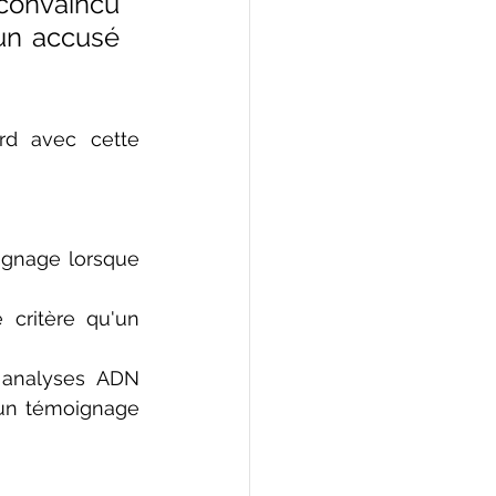
onvaincu 
un accusé 
rd avec cette 
ignage lorsque 
 critère qu'un 
analyses ADN 
un témoignage 