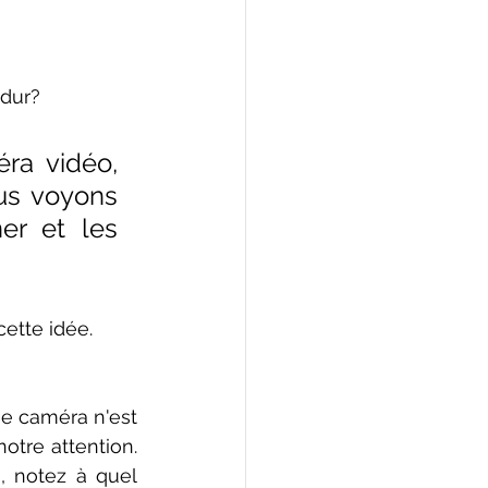
dur?
a vidéo, 
us voyons 
r et les 
ette idée.
e caméra n'est 
otre attention. 
 notez à quel 