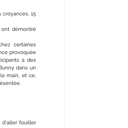
 croyances, 15 
ont démontré 
ez certaines 
rence provoquée 
cipants à des 
Bunny dans un 
a main, et ce, 
résentée.
ller fouiller 