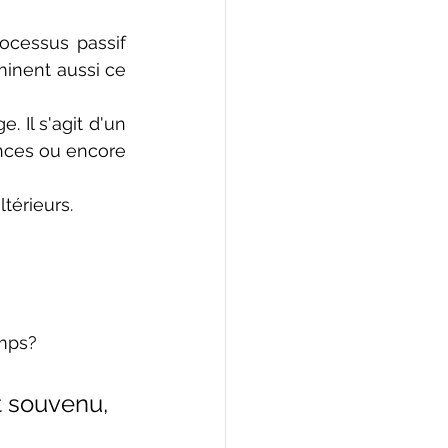
cessus passif 
inent aussi ce 
Il s'agit d'un 
nces ou encore 
térieurs.
emps?
 souvenu, 