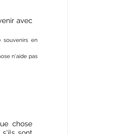
enir avec 
 souvenirs en 
nose n'aide pas 
ue chose 
'ils sont 