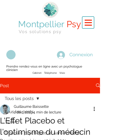
Montpellier
Psy
Vos solutions psy
Connexion
Prendre rendez-vous en ligne avec un psychologue
clinicien
Cabinet Téléphone Visio
Post
Tous les posts
Guillaume Baissette
Tous les posts
2 déc. 2019
4 min de lecture
L'Effet Placebo et
TDAH
l'optimisme du médecin
Troubles psychiques et santé mental