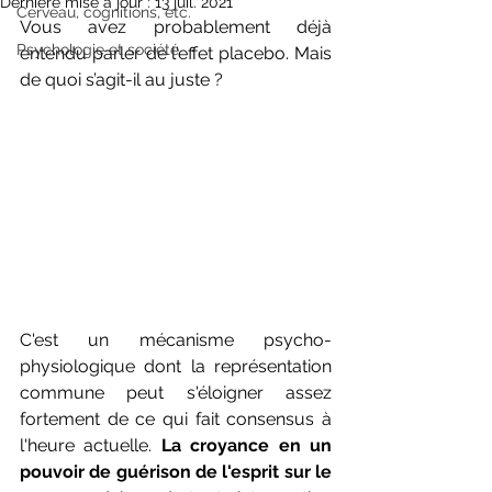
Dernière mise à jour :
13 juil. 2021
Cerveau, cognitions, etc.
Vous avez probablement déjà 
Psychologie et société
entendu parler de l'effet placebo. Mais 
de quoi s’agit-il au juste ?
C'est un mécanisme psycho-
physiologique dont la représentation 
commune peut s'éloigner assez 
fortement de ce qui fait consensus à 
l'heure actuelle. 
La croyance en un 
pouvoir de guérison de l'esprit sur le 