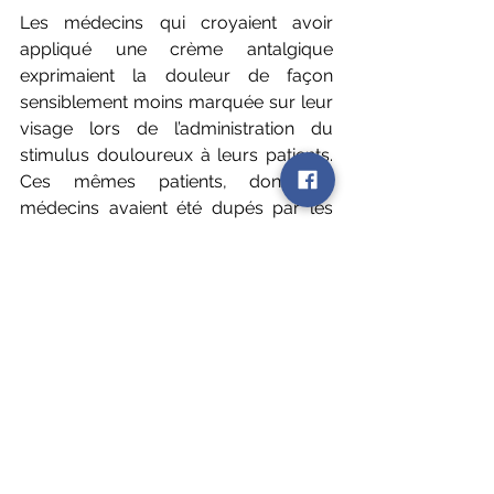
Les médecins qui croyaient avoir 
appliqué une crème antalgique 
exprimaient la douleur de façon 
sensiblement moins marquée sur leur 
visage lors de l’administration du 
stimulus douloureux à leurs patients. 
Ces mêmes patients, dont les 
médecins avaient été dupés par les 
chercheurs, exprimaient également 
moins le ressenti de douleur. 
L’ensemble de ce groupe composé 
de médecins dupés et de patients 
de ces mêmes médecins, ont 
montré des expressions faciales 
moins douloureuses et des douleurs 
ressenties moins fortes
. Les patients 
de ce groupe ont également trouvé 
les médecins plus empathiques.