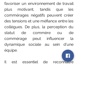
favoriser un environnement de travail 
plus motivant, tandis que les 
commérages négatifs peuvent créer 
des tensions et une méfiance entre les 
collègues. De plus, la perception du 
statut de commère ou de 
commérage peut influencer la 
dynamique sociale au sein d'une 
équipe.
Il est essentiel de reconnaître 
l'importance du commérage et d'en 
comprendre les implications. Les 
employeurs peuvent prendre des 
mesures pour encourager un 
environnement de travail positif et 
limiter les commérages négatifs. En 
favorisant la communication ouverte, 
la reconnaissance des 