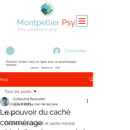
Montpellier
Psy
Vos solutions psy
Connexion
Prendre rendez-vous en ligne avec un psychologue
clinicien
Cabinet Téléphone Visio
Post
Tous les posts
Guillaume Baissette
Tous les posts
15 juin 2023
4 min de lecture
Le pouvoir du caché
TDAH
commérage
Troubles psychiques et santé mental