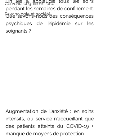
On les a applaudis tous les soirs 
Cerveau, cognitions, etc.
pendant les semaines de confinement. 
Psychologie et société
Que savons-nous des conséquences 
psychiques de l'épidémie sur les 
soignants ?
Augmentation de l'anxiété : en soins 
intensifs, ou service n'accueillant que 
des patients atteints du COVID-19 + 
manque de moyens de protection.