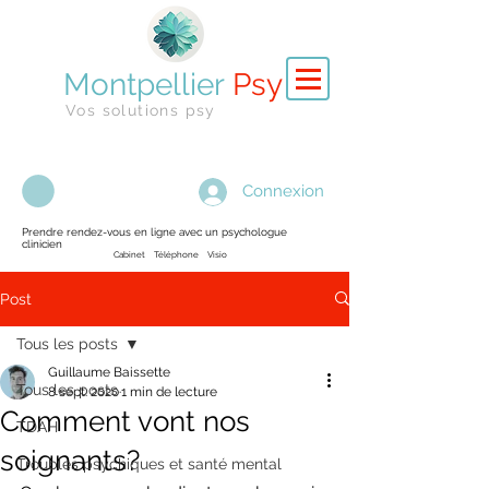
Montpellier
Psy
Vos solutions psy
Connexion
Prendre rendez-vous en ligne avec un psychologue
clinicien
Cabinet Téléphone Visio
Post
Tous les posts
Guillaume Baissette
Tous les posts
8 sept. 2020
1 min de lecture
Comment vont nos
TDAH
soignants?
Troubles psychiques et santé mental