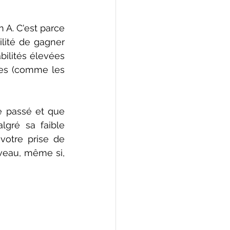
 A. C'est parce 
ité de gagner 
ilités élevées 
les (comme les 
 passé et que 
gré sa faible 
votre prise de 
uveau, même si, 