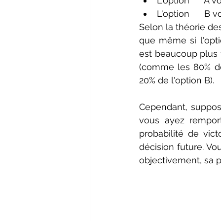
L'option      
L'option      
Selon la théorie de
que même si l'opti
est beaucoup plus f
(comme les 80% de 
20% de l'option B).
Cependant, suppos
vous ayez remport
probabilité de vict
décision future. Vo
objectivement, sa pr