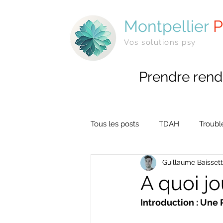
Montpellier
P
Vos solutions psy
Prendre rend
Tous les posts
TDAH
Troubl
Guillaume Baisset
A quoi jo
Introduction : Une