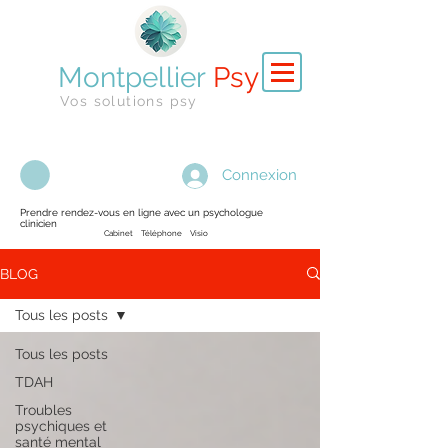
Montpellier
Psy
Vos solutions psy
Connexion
Prendre rendez-vous en ligne avec un psychologue
clinicien
Cabinet Téléphone Visio
BLOG
Tous les posts
Tous les posts
TDAH
Troubles
psychiques et
santé mental