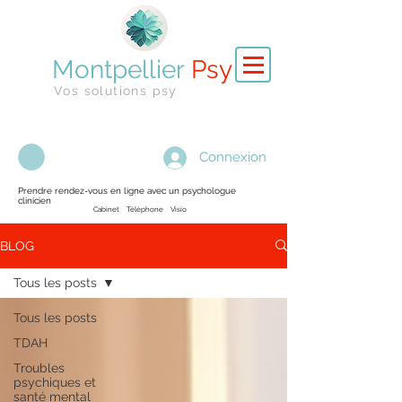
Montpellier
Psy
Vos solutions psy
Connexion
Prendre rendez-vous en ligne avec un psychologue
clinicien
Cabinet Téléphone Visio
BLOG
Tous les posts
Tous les posts
TDAH
Troubles
psychiques et
santé mental