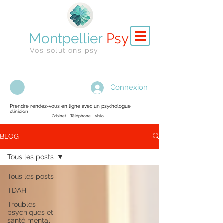
Montpellier
Psy
Vos solutions psy
Connexion
Prendre rendez-vous en ligne avec un psychologue
clinicien
Cabinet Téléphone Visio
BLOG
Tous les posts
Tous les posts
TDAH
Troubles
psychiques et
santé mental