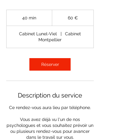
60
euros
40 min
4
60 €
0
m
Cabinet Lunel-Viel
|
Cabinet
i
Montpellier
n
Réserver
Description du service
Ce rendez-vous aura lieu par téléphone.
Vous avez déjà vu l'un de nos
psychologues et vous souhaitez prévoir un
ou plusieurs rendez-vous pour avancer
dans le travail sur vous.