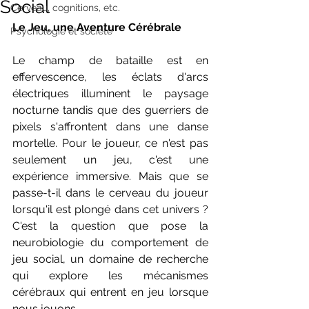
Social
Cerveau, cognitions, etc.
Le Jeu, une Aventure Cérébrale
Psychologie et société
Le champ de bataille est en 
effervescence, les éclats d'arcs 
électriques illuminent le paysage 
nocturne tandis que des guerriers de 
pixels s'affrontent dans une danse 
mortelle. Pour le joueur, ce n'est pas 
seulement un jeu, c'est une 
expérience immersive. Mais que se 
passe-t-il dans le cerveau du joueur 
lorsqu'il est plongé dans cet univers ? 
C'est la question que pose la 
neurobiologie du comportement de 
jeu social, un domaine de recherche 
qui explore les mécanismes 
cérébraux qui entrent en jeu lorsque 
nous jouons.