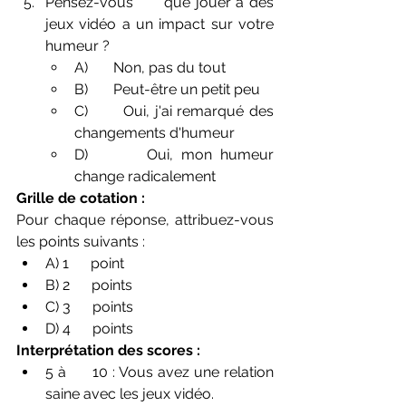
Pensez-vous      que jouer à des 
jeux vidéo a un impact sur votre 
humeur ?
A)       Non, pas du tout
B)       Peut-être un petit peu
C)       Oui, j'ai remarqué des 
changements d'humeur
D)       Oui, mon humeur 
change radicalement
Grille de cotation :
Pour chaque réponse, attribuez-vous 
les points suivants :
A) 1      point
B) 2      points
C) 3      points
D) 4      points
Interprétation des scores :
5 à      10 : Vous avez une relation 
saine avec les jeux vidéo.