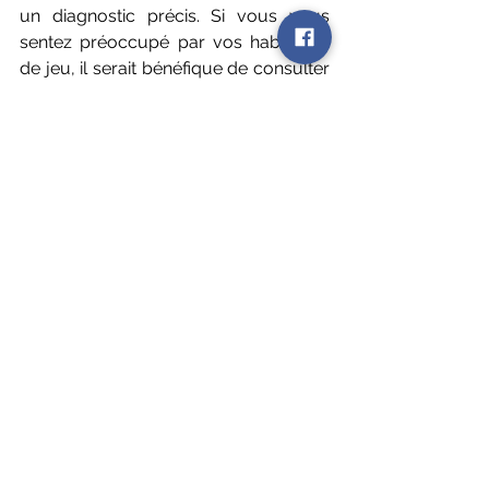
un diagnostic précis. Si vous vous 
sentez préoccupé par vos habitudes 
de jeu, il serait bénéfique de consulter 
un professionnel de la santé mentale.
Aller au-delà du Jeu - Vers de 
Nouvelles Frontières de la 
Recherche
La neurobiologie du comportement 
des joueurs sociaux est un domaine 
de recherche encore en pleine 
expansion. Bien que l'étude fournie 
offre des aperçus précieux sur les 
mécanismes cérébraux impliqués 
dans le jeu, de nombreuses questions 
restent sans réponse.