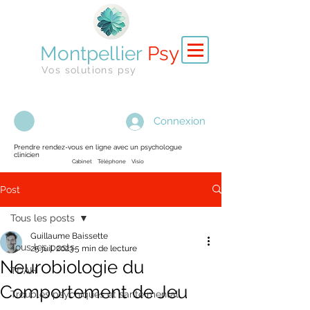
Montpellier
Psy
Vos solutions psy
Connexion
Prendre rendez-vous en ligne avec un psychologue
clinicien
Cabinet Téléphone Visio
Post
Tous les posts
Guillaume Baissette
Tous les posts
25 juil. 2023
5 min de lecture
Neurobiologie du
TDAH
Comportement de Jeu
Troubles psychiques et santé mental