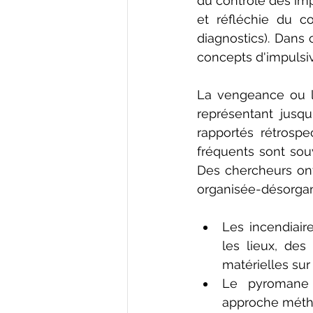
du contrôle des imp
et réfléchie du co
diagnostics). Dans
concepts d'impulsiv
La vengeance ou la
représentant jusq
rapportés rétrospe
fréquents sont souv
Des chercheurs on
organisée-désorgan
Les incendiair
les lieux, des
matérielles sur 
Le pyromane or
approche méthod