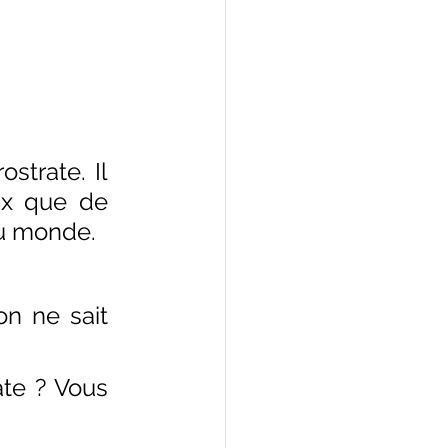
strate. Il 
ux que de 
du monde.
n ne sait 
te ? Vous 