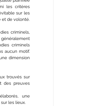
alité planifiée 
 les critères 
itable sur les 
 et de volonté.
ies criminels, 
 généralement 
ies criminels 
s aucun motif. 
une dimension 
ux trouvés sur 
nt des preuves 
élaborés, une 
ur les lieux.