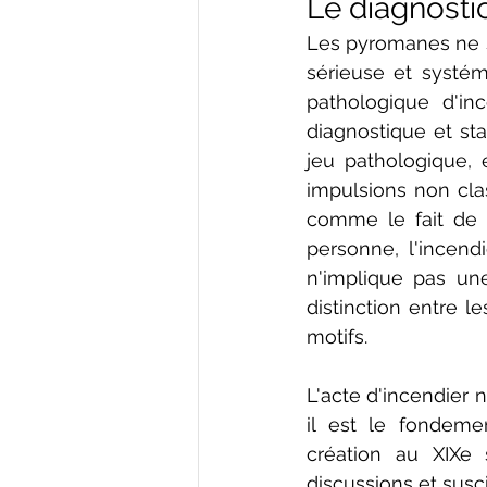
Le diagnosti
Les pyromanes ne so
sérieuse et systé
pathologique d'in
diagnostique et sta
jeu pathologique, 
impulsions non clas
comme le fait de m
personne, l'incend
n'implique pas un
distinction entre l
motifs. 
L'acte d'incendier 
il est le fondeme
création au XIXe 
discussions et susc