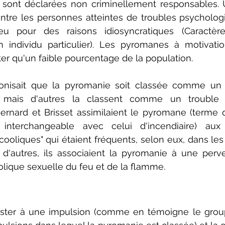
l sont déclarées non criminellement responsables. U
 entre les personnes atteintes de troubles psychologi
u pour des raisons idiosyncratiques (Caractère
 individu particulier). Les pyromanes à motivatio
r qu'un faible pourcentage de la population.
conisait que la pyromanie soit classée comme un ét
, mais d'autres la classent comme un trouble n
ernard et Brisset assimilaient le pyromane (terme q
 interchangeable avec celui d'incendiaire) aux "
ooliques" qui étaient fréquents, selon eux, dans les m
autres, ils associaient la pyromanie à une perver
lique sexuelle du feu et de la flamme.
sister à une impulsion (comme en témoigne le group