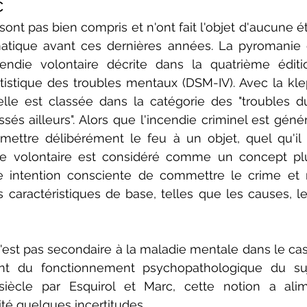
c
nt pas bien compris et n'ont fait l'objet d'aucune é
matique avant ces dernières années. La pyromanie 
cendie volontaire décrite dans la quatrième édit
tistique des troubles mentaux (DSM-IV). Avec la kle
elle est classée dans la catégorie des "troubles d
sés ailleurs". Alors que l'incendie criminel est génér
ettre délibérément le feu à un objet, quel qu'il s
ie volontaire est considéré comme un concept plus 
e intention consciente de commettre le crime et n
es caractéristiques de base, telles que les causes, le
n'est pas secondaire à la maladie mentale dans le ca
nt du fonctionnement psychopathologique du suj
siècle par Esquirol et Marc, cette notion a alim
ité quelques incertitudes.