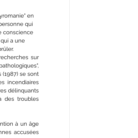
pyromanie" en 
personne qui 
e conscience 
qui a une 
rûler.
recherches sur 
hologiques", 
(1987) se sont 
 incendiaires 
es délinquants 
 des troubles 
ntion à un âge 
nnes accusées 