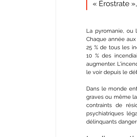
« Érostrate »
La pyromanie, ou l
Chaque année aux É
25 % de tous les in
10 % des incendia
augmenter. L'incen
le voir depuis le d
Dans le monde enti
graves ou même la m
contraints de rési
psychiatriques léga
délinquants danger