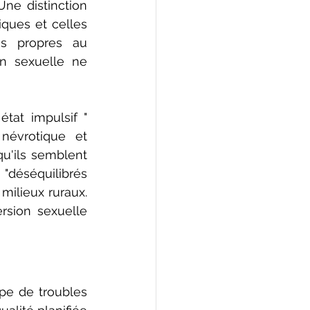
ne distinction 
ques et celles 
s propres au 
n sexuelle ne 
at impulsif " 
évrotique et 
u'ils semblent 
déséquilibrés 
ilieux ruraux. 
sion sexuelle 
e de troubles 