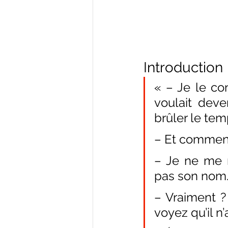
Introduction
« – Je le conn
voulait deven
brûler le te
– Et comment 
– Je ne me ra
pas son nom
– Vraiment ?
voyez qu’il n’