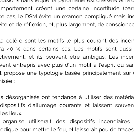
ulsions dans lequel la pyromanie est classée) et la qu
mportement créent une certaine incertitude (parmi
 ce cas, le DSM évite un examen compliqué mais inév
ité et de réflexion, et, plus largement, de conscience
 colère sont les motifs le plus courant des incend
u'à 40 % dans certains cas. Les motifs sont aussi
ctivement, et ils peuvent être ambigus. Les incend
ent entrepris avec plus d'un motif à l'esprit ou san
t proposé une typologie basée principalement sur 
isée :
es désorganisés ont tendance à utiliser des matéria
 dispositifs d'allumage courants et laissent souve
les lieux. 
ganisé utiliserait des dispositifs incendiaires 
ique pour mettre le feu, et laisserait peu de traces s