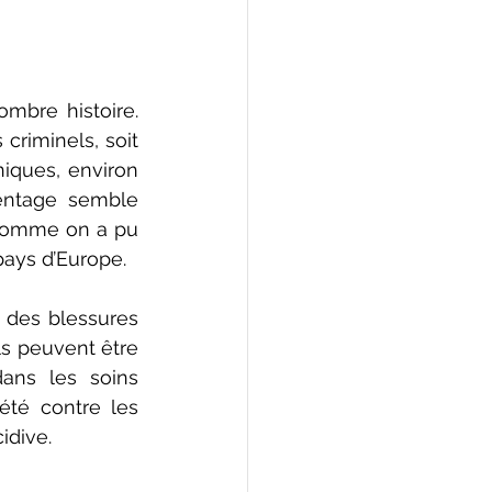
mbre histoire. 
riminels, soit 
iques, environ 
entage semble 
 comme on a pu 
pays d’Europe.
 des blessures 
s peuvent être 
ans les soins 
été contre les 
idive.