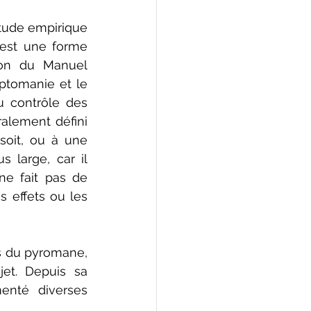
tude empirique 
est une forme 
ion du Manuel 
ptomanie et le 
u contrôle des 
alement défini 
oit, ou à une 
large, car il 
e fait pas de 
s effets ou les 
s du pyromane, 
et. Depuis sa 
enté diverses 