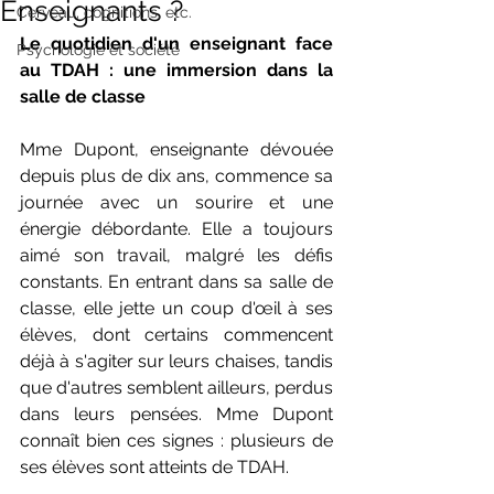
Enseignants ?
Cerveau, cognitions, etc.
Le quotidien d'un enseignant face 
Psychologie et société
au TDAH : une immersion dans la 
salle de classe
Mme Dupont, enseignante dévouée 
depuis plus de dix ans, commence sa 
journée avec un sourire et une 
énergie débordante. Elle a toujours 
aimé son travail, malgré les défis 
constants. En entrant dans sa salle de 
classe, elle jette un coup d'œil à ses 
élèves, dont certains commencent 
déjà à s'agiter sur leurs chaises, tandis 
que d'autres semblent ailleurs, perdus 
dans leurs pensées. Mme Dupont 
connaît bien ces signes : plusieurs de 
ses élèves sont atteints de TDAH.