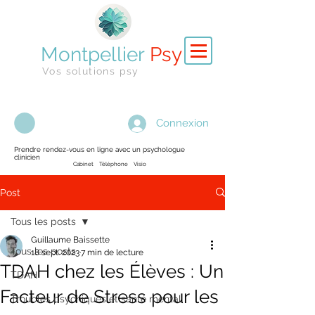
Montpellier
Psy
Vos solutions psy
Connexion
Prendre rendez-vous en ligne avec un psychologue
clinicien
Cabinet Téléphone Visio
Post
Tous les posts
Guillaume Baissette
Tous les posts
18 sept. 2023
7 min de lecture
TDAH chez les Élèves : Un
TDAH
Facteur de Stress pour les
Troubles psychiques et santé mental