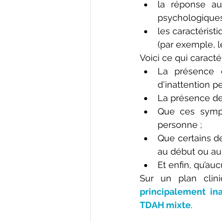
la réponse au
psychologiques)
les caractérist
(par exemple, l
Voici ce qui caracté
La présence d
d'inattention p
La présence de
Que ces symptô
personne ; 
Que certains d
au début ou au 
Et enfin, qu’au
Sur un plan clin
principalement ina
TDAH mixte
.