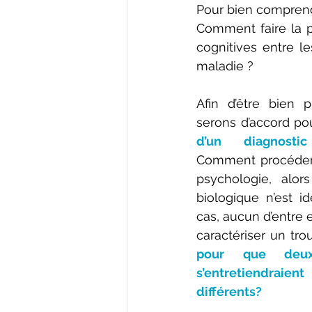
Pour bien comprend
Comment faire la pa
cognitives entre le
maladie ?
Afin d’être bien p
serons d’accord po
d’un diagnosti
Comment procéder e
psychologie, alor
biologique n’est id
cas, aucun d’entre e
caractériser un tro
pour que deux 
s’entretiendraie
différents?