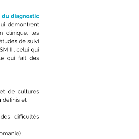
é du diagnostic 
ui démontrent 
clinique, les 
études de suivi 
 III, celui qui 
 qui fait des 
t de cultures 
définis et 
s difficultés 
omanie) ; 