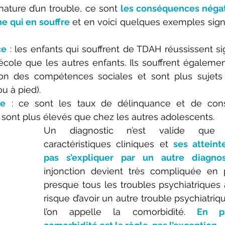
 nature d’un trouble, ce sont 
les conséquences négativ
ne qui en souffre
 et en voici quelques exemples signif
ce
 : les enfants qui souffrent de TDAH réussissent si
école que les autres enfants. Ils souffrent également
tion des compétences sociales et sont plus sujets 
u à pied). 
ce
 : ce sont les taux de délinquance et de con
 sont plus élevés que chez les autres adolescents.
Un diagnostic n’est valide que 
caractéristiques cliniques et 
ses atteint
pas s’expliquer par un autre diagnos
injonction devient très compliquée en ps
presque tous les troubles psychiatriques
risque d’avoir un autre trouble psychiatriqu
l’on appelle la comorbidité. 
En ps