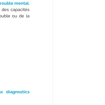
 trouble mental
. 
 des capacités 
ouble ou de la 
 diagnostics 