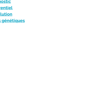
nostic
rentiel
lution
s génétiques