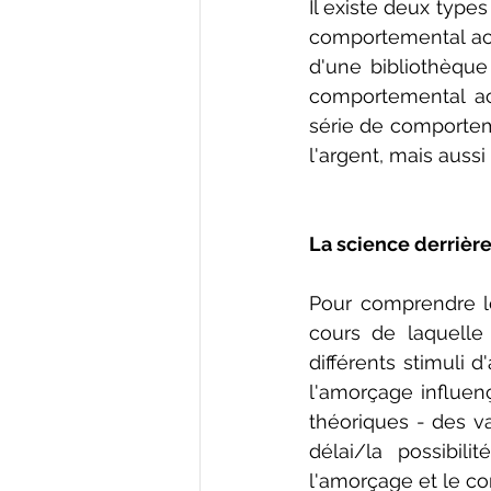
Il existe deux typ
comportemental act
d'une bibliothèque
comportemental ac
série de comporteme
l'argent, mais auss
La science derrièr
Pour comprendre l
cours de laquelle 
différents stimuli 
l'amorçage influen
théoriques - des var
délai/la possibili
l'amorçage et le c