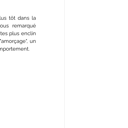
us tôt dans la 
ous remarqué 
es plus enclin 
"amorçage", un 
omportement.