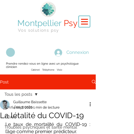
Montpellier
Psy
Vos solutions psy
Connexion
Prendre rendez-vous en ligne avec un psychologue
clinicien
Cabinet Téléphone Visio
Post
Tous les posts
Guillaume Baissette
Tous les posts
4 sept. 2020
1 min de lecture
La létalité du COVID-19
TDAH
Le taux de mortalité du COVID-19 : 
Troubles psychiques et santé mental
l’âge comme premier prédicteur.