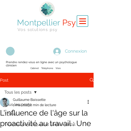
Montpellier
Psy
Vos solutions psy
Connexion
Prendre rendez-vous en ligne avec un psychologue
clinicien
Cabinet Téléphone Visio
Post
Tous les posts
Guillaume Baissette
Tous les posts
1 mai 2023
2 min de lecture
L'influence de l'âge sur la
TDAH
proactivité au travail : Une
Troubles psychiques et santé mental