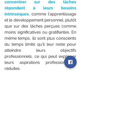
concentrer sur des tâches 
répondant à leurs besoins 
intrinsèques
, comme l'apprentissage 
et le développement personnel, plutôt 
que sur des tâches perçues comme 
moins significatives ou gratifiantes. En 
même temps, ils sont plus conscients 
du temps limité qu'il leur reste pour 
atteindre leurs objectifs 
professionnels, ce qui peut expliquer 
leurs aspirations professionnelles 
réduites.
SOURCE :
Shi, W., Yang, J. F., Sun, T., Zeng, Y., & 
Cai, Z. (2023). Do people become 
more proactive at work as they grow 