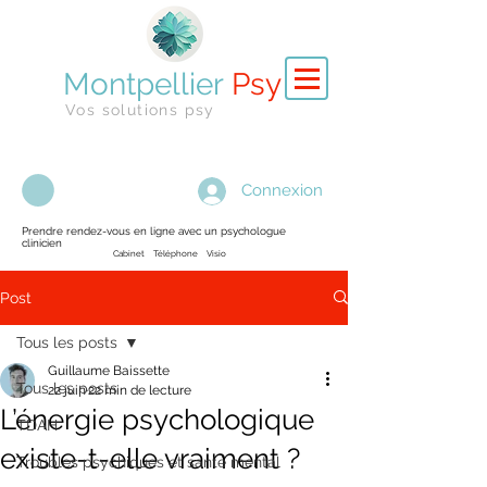
Montpellier
Psy
Vos solutions psy
Connexion
Prendre rendez-vous en ligne avec un psychologue
clinicien
Cabinet Téléphone Visio
Post
Tous les posts
Guillaume Baissette
Tous les posts
22 juin
22 min de lecture
L’énergie psychologique
TDAH
existe-t-elle vraiment ?
Troubles psychiques et santé mental