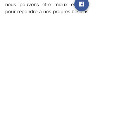
nous pouvons être mieux équipés 
pour répondre à nos propres besoins 
alimentaires de manière saine et 
respectueuse.
Conclusion
En conclusion, cette étude a jeté un 
nouvel éclairage sur la nature 
complexe et nuancée de la faim. En 
reconnaissant que 
la faim est 
multidimensionnelle et unique à 
chaque individu
, nous pouvons 
commencer à comprendre comment 
nos expériences de faim influencent 
nos comportements alimentaires. De 
plus, cette compréhension peut nous 
aider à développer des stratégies plus 