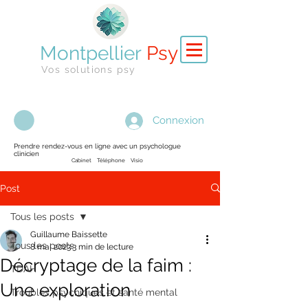
Montpellier
Psy
Vos solutions psy
Connexion
Prendre rendez-vous en ligne avec un psychologue
clinicien
Cabinet Téléphone Visio
Post
Tous les posts
Guillaume Baissette
Tous les posts
8 mai 2023
3 min de lecture
Décryptage de la faim :
TDAH
Une exploration
Troubles psychiques et santé mental