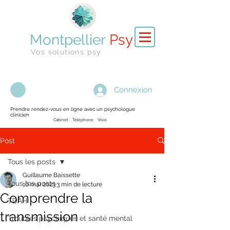
Montpellier
Psy
Vos solutions psy
Connexion
Prendre rendez-vous en ligne avec un psychologue
clinicien
Cabinet Téléphone Visio
Post
Tous les posts
Guillaume Baissette
Tous les posts
16 mai 2023
3 min de lecture
Comprendre la
TDAH
transmission
Troubles psychiques et santé mental