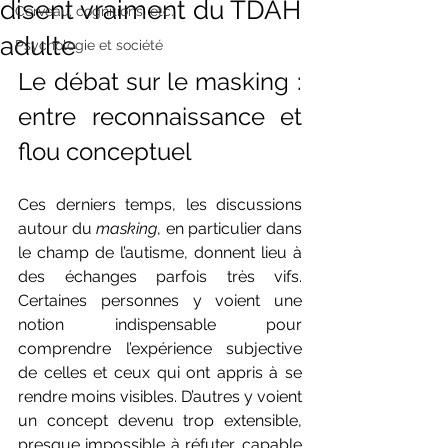
disent vraiment du TDAH
Cerveau, cognitions, etc.
adulte
Psychologie et société
Le débat sur le masking : 
entre reconnaissance et 
flou conceptuel
Ces derniers temps, les discussions 
autour du 
masking
, en particulier dans 
le champ de l’autisme, donnent lieu à 
des échanges parfois très vifs. 
Certaines personnes y voient une 
notion indispensable pour 
comprendre l’expérience subjective 
de celles et ceux qui ont appris à se 
rendre moins visibles. D’autres y voient 
un concept devenu trop extensible, 
presque impossible à réfuter, capable 