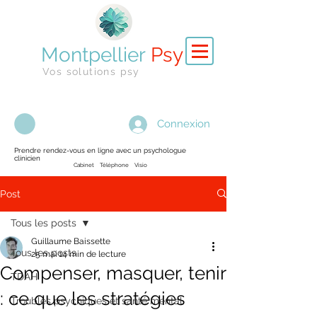
Montpellier
Psy
Vos solutions psy
Connexion
Prendre rendez-vous en ligne avec un psychologue
clinicien
Cabinet Téléphone Visio
Post
Tous les posts
Guillaume Baissette
Tous les posts
25 mai
14 min de lecture
Compenser, masquer, tenir
TDAH
: ce que les stratégies
Troubles psychiques et santé mental